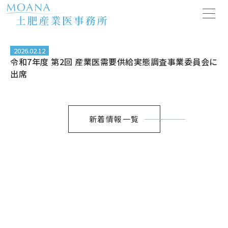
内
容
を
ス
キ
2026.02.12
令和7年度 第2回 産業医需要供給実態調査事業委員会に
ッ
出席
プ
新着情報一覧