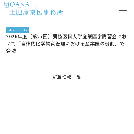
内
容
を
ス
キ
2026.05.06
2026年度（第27回）獨協医科大学産業医学講習会にお
ッ
いて「自律的化学物質管理における産業医の役割」で
プ
登壇
新着情報一覧