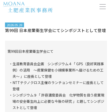
内
容
を
ス
キ
2026.05.28
第99回 日本産業衛生学会にてシンポジストとして登壇
ッ
プ
第99回日本産業衛生学会にて
生涯教育委員会企画 シンポジウム４「 GPS（良好実践事
例）の活用 ～産業保健を小規模事業所へ届けるための工
夫～ 」に座長として登壇
NTTテクノクロス主催のランチョンセミナーに座長として
登壇
シンポジウム９「 許容濃度委員会 化学物質を扱う産業現
場の安全衛生向上に必要な今後の研究 」と題してシンポジ
ストとして登壇