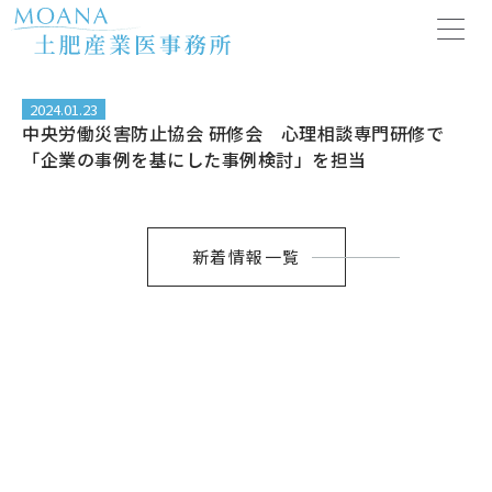
内
容
を
ス
キ
2024.01.23
中央労働災害防止協会 研修会 心理相談専門研修で
ッ
「企業の事例を基にした事例検討」を担当
プ
新着情報一覧