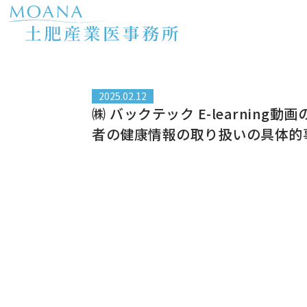
内
容
を
ス
キ
ッ
2025.02.12
プ
㈱ バックテック E-learni
者の健康情報の取り扱いの具体的