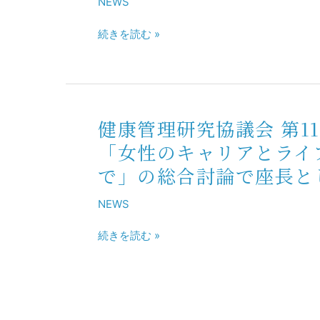
NEWS
付
7
割」
ッ
ア
年
で
プ
続きを読む »
ド
度
登
セ
バ
第
壇
ミ
イ
6
ナ
ザ
回
ー
ー
産
に
健康管理研究協議会 第1
委
業
健
お
員
医
康
「女性のキャリアとライ
い
会
学
管
て
で」の総合討論で座長と
に
ジ
理
「効
出
ャ
研
果
NEWS
席
ー
究
的
ナ
協
続きを読む »
な
ル
議
職
編
会
場
集
第
巡
委
114
視
員
回