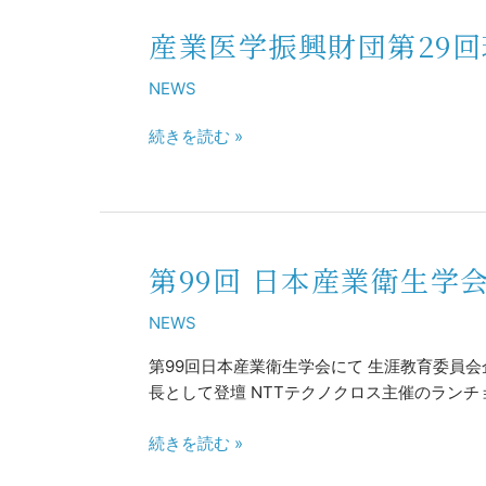
演
会
産業医学振興財団第29
産
に
業
お
NEWS
医
い
学
て
続きを読む »
振
「ハ
興
ラ
財
ス
団
メ
第
ン
第99回 日本産業衛生学
29
第
ト
回
99
に
NEWS
理
回
関
事
日
す
第99回日本産業衛生学会にて 生涯教育委員
会
本
る
長として登壇 NTTテクノクロス主催のラン
に
産
基
出
業
続きを読む »
本
席
衛
的
生