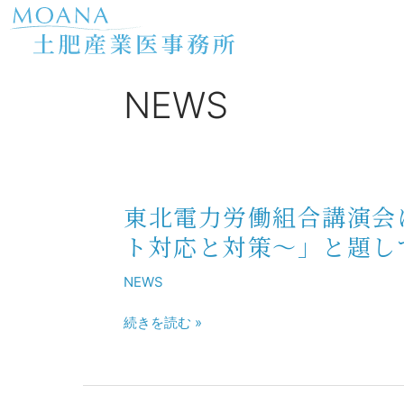
内
容
を
ス
NEWS
キ
ッ
プ
東北電力労働組合講演会
東
北
ト対応と対策～」と題し
電
力
NEWS
労
働
続きを読む »
組
合
講