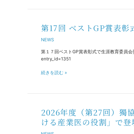
な
学
事
会
項
に
～
第17回 ベストGP賞表
第
て
ハ
17
シ
ラ
NEWS
回
ン
ス
ベ
ポ
第１７回ベストGP賞表彰式で生涯教育委員会委員長として表彰状
メ
ス
ジ
entry_id=1351
ン
ト
ス
ト
GP
ト
続きを読む »
対
賞
と
応
表
し
と
彰
て
対
式
登
策
で
壇
2026年度（第27回）
2026
～」
生
年
と
涯
ける産業医の役割」で登
度
題
教
（第
し
育
NEWS