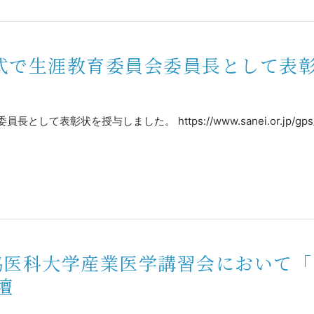
彰式で生涯教育委員会委員長として表
を授与しました。 https://www.sanei.or.jp/gps/past_aw
獨協医科大学産業医学講習会において
壇