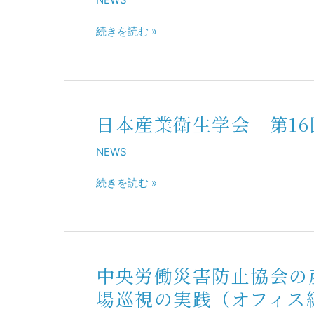
27
て
委
回）
講
続きを読む »
員
獨
演
会
協
委
医
員
科
長
大
と
日本産業衛生学会 第1
日
学
し
本
産
て
NEWS
産
業
表
業
医
続きを読む »
彰
衛
学
状
生
講
を
学
習
授
会
会
与
第
に
中央労働災害防止協会の
16
中
お
回
央
場巡視の実践（オフィス
い
関
労