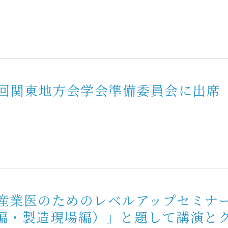
6回関東地方会学会準備委員会に出席
産業医のためのレベルアップセミナ
編・製造現場編）」と題して講演と