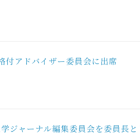
格付アドバイザー委員会に出席
業医学ジャーナル編集委員会を委員長と