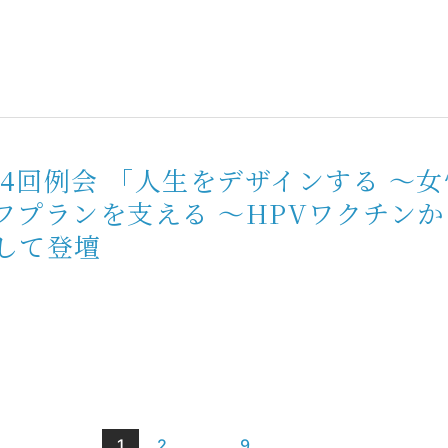
14回例会 「人生をデザインする ～
フプランを支える 〜HPVワクチン
して登壇
1
2
…
9