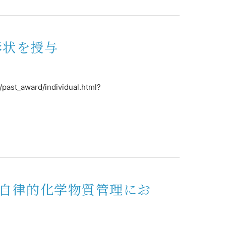
彰状を授与
ard/individual.html?
「自律的化学物質管理にお