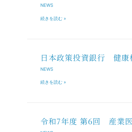
て
東
働
NEWS
「自
地
災
律
方
害
続きを読む »
的
会
防
化
学
止
学
会
協
物
準
会
質
備
の
日本政策投資銀行 健康
日
管
委
産
本
理
員
業
NEWS
政
に
会
医
策
お
に
の
続きを読む »
投
け
出
た
資
る
席
め
銀
産
の
行
業
レ
健
医
ベ
令和7年度 第6回 産
康
令
の
ル
格
和
役
ア