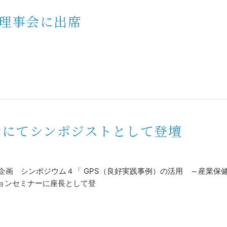
回理事会に出席
会にてシンポジストとして登壇
会企画 シンポジウム４「 GPS（良好実践事例）の活用 ～産業保
チョンセミナーに座長として登