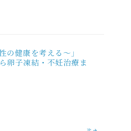
女性の健康を考える～」
から卵子凍結・不妊治療ま
次
→